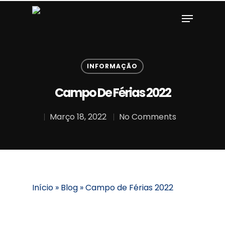
see post
aaaimitation
. 40% off
bothglow
. check this
repl
Hit enter to search or ESC to close
INFORMAÇÃO
Campo De Férias 2022
Março 18, 2022
No Comments
Início
»
Blog
»
Campo de Férias 2022