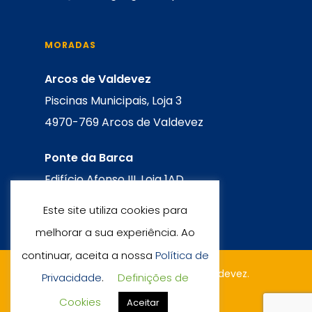
MORADAS
Arcos de Valdevez
Piscinas Municipais, Loja 3
4970-769 Arcos de Valdevez
Ponte da Barca
Edifício Afonso III, Loja 1AD
4980-648 Ponte da Barca
Este site utiliza cookies para
melhorar a sua experiência. Ao
continuar, aceita a nossa
Política de
© 2026 Fun Languages Arcos de Valdevez.
Privacidade
.
Definições de
Criado por
Serifa
Cookies
Aceitar