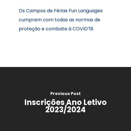
Os Campos de Férias Fun Languages
cumprem com todas as normas de
Início
proteção e combate à COVID’19.
O instituto
Cursos
Sobre
Blog
Oferta
Galeria
Certificação
Contactos
Ihelp
Previous Post
Inscrições Ano Letivo
Traduções
2023/2024
Equipa
Exames