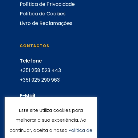
Política de Privacidade
Política de Cookies
Livro de Reclamações
CONTACTOS
Telefone
+351 258 523 443
+351 925 290 963
E-Mail
info@funlanguagesavv.pt
Este site utiliza cookies para
melhorar a sua experiência. Ao
MORADAS
continuar, aceita a nossa
Política de