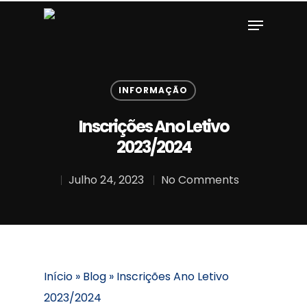
s.com/
.
Hit enter to search or ESC to close
INFORMAÇÃO
Inscrições Ano Letivo
2023/2024
Julho 24, 2023
No Comments
Início
»
Blog
»
Inscrições Ano Letivo
2023/2024