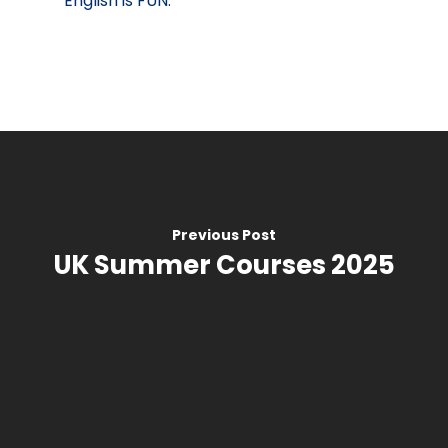
English is FUN.
Blog
Oferta
Galeria
Certificação
Contactos
Ihelp
Traduções
Equipa
Previous Post
Exames
UK Summer Courses 2025
Documentos