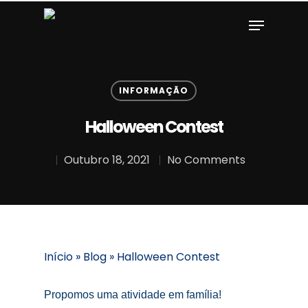
see post
aaaimitation
. 40% off
bothglow
. check this
repl
Hit enter to search or ESC to close
INFORMAÇÃO
Halloween Contest
Outubro 18, 2021
No Comments
Início
»
Blog
»
Halloween Contest
Propomos uma atividade em família!