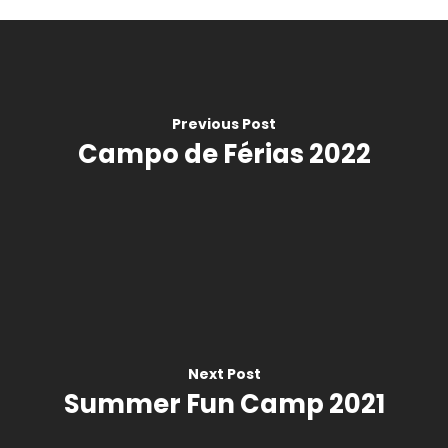
O instituto
Cursos
Sobre
Blog
Oferta
Previous Post
Campo de Férias 2022
Galeria
Certificação
Contactos
Ihelp
Traduções
Equipa
Exames
Next Post
Documentos
Summer Fun Camp 2021