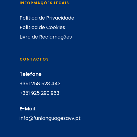
INFORMAÇÕES LEGAIS
Política de Privacidade
Início
Política de Cookies
O instituto
Livro de Reclamações
Cursos
Sobre
Blog
Oferta
CONTACTOS
Galeria
Certificação
Telefone
+351 258 523 443
Contactos
Ihelp
+351 925 290 963
Traduções
E-Mail
Equipa
info@funlanguagesavv.pt
Exames