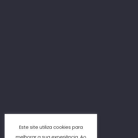
A Fun Languages poderá atualizar esta Políti
INFORM
Polític
Polític
Livro d
Este site utiliza cookies para
melhorar a sua experiência. Ao